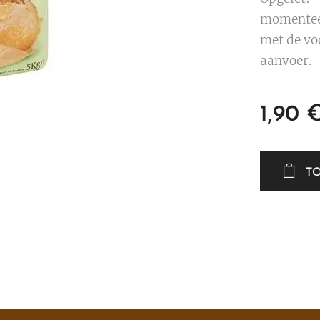
momenteel
met de vo
aanvoer.
1,90
T