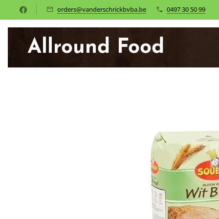
orders@vanderschrickbvba.be
0497 30 50 99
Allround Food