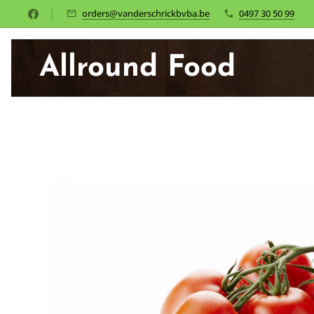
orders@vanderschrickbvba.be
0497 30 50 99
Allround Food