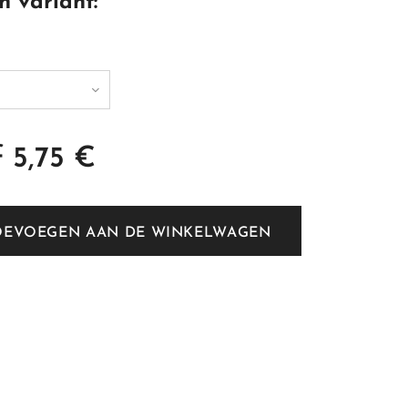
n variant:
f
5,75
€
OEVOEGEN AAN DE WINKELWAGEN