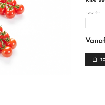
Kies ee
Gewicht
Vana
T