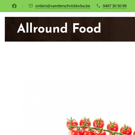
orders@vanderschrickbvba.be
0497 30 50 99
Allround Food