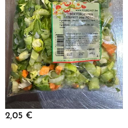
2,05
€