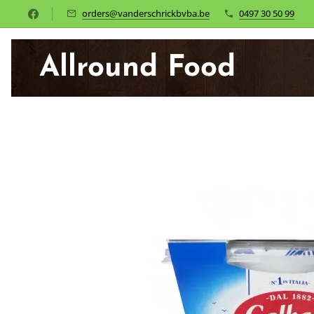
orders@vanderschrickbvba.be
0497 30 50 99
Allround Food