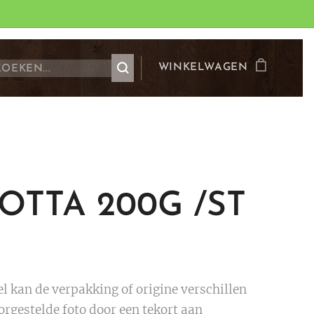
WINKELWAGEN
OTTA 200G /ST
 kan de verpakking of origine verschillen
orgestelde foto door een tekort aan