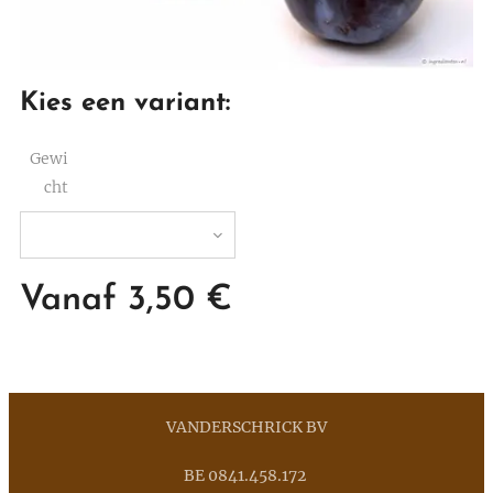
Kies een variant:
Gewi
cht
Vanaf
3,50
€
VANDERSCHRICK BV
BE 0841.458.172