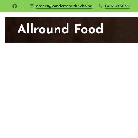
orders@vanderschrickbvba.be
0497 30 50 99
Allround Food