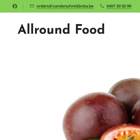
orders@vanderschrickbvba.be
0497 30 50 99
Allround Food