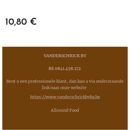
10,80
€
VANDERSCHRICK BV
BE 0841.458.172
Bent u een professionele klant, dan kan u via onderstaande
link naar onze website
https://www.vanderschrickbvba.be
Allround Food