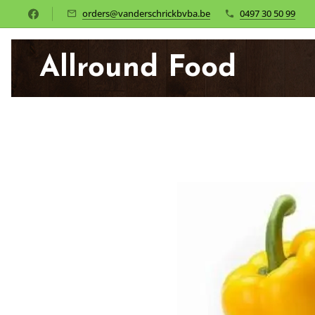
orders@vanderschrickbvba.be
0497 30 50 99
Allround Food