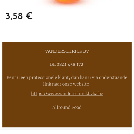
3,58
€
VANDERSCHRICK BV
BE 0841.458.172
Bent u een professionele klant, dan kan u via onderstaande
link naar onze website
https://www.vanderschrickbvba.be
Allround Food