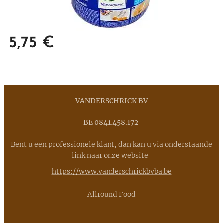
5,75
€
VANDERSCHRICK BV
BE 0841.458.172
Bent u een professionele klant, dan kan u via onderstaande
link naar onze website
https://www.vanderschrickbvba.be
Allround Food