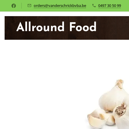
orders@vanderschrickbvba.be
0497 30 50 99
Allround Food