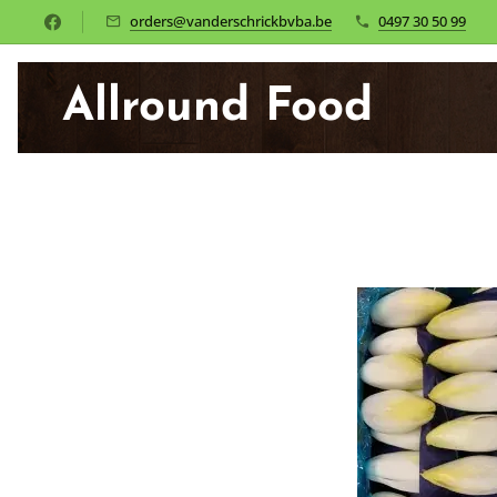
orders@vanderschrickbvba.be
0497 30 50 99
Allround Food