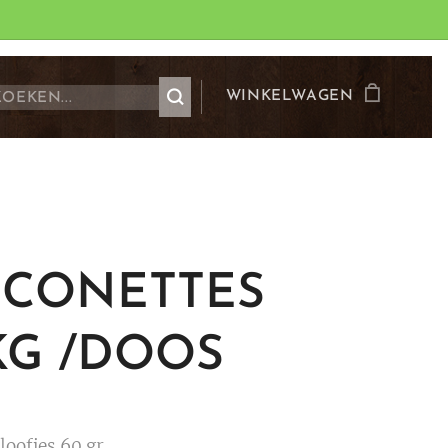
WINKELWAGEN
ICONETTES
KG /DOOS
loofjes 60 gr