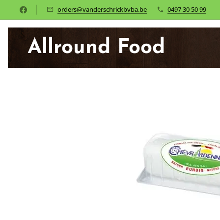
orders@vanderschrickbvba.be
0497 30 50 99
Allround Food