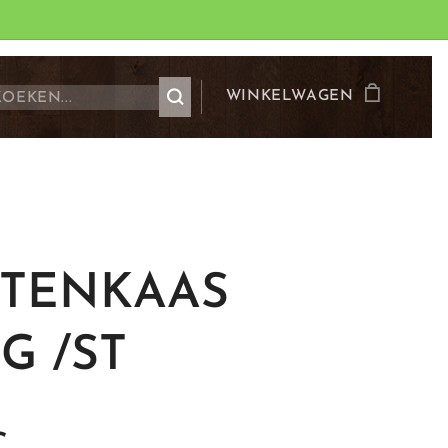
WINKELWAGEN
ITENKAAS
G /ST
€