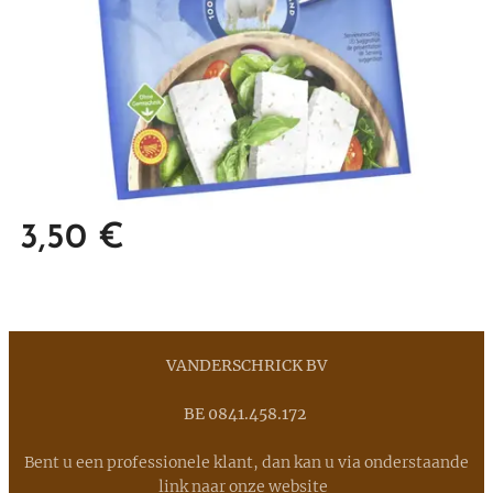
3,50
€
VANDERSCHRICK BV
BE 0841.458.172
Bent u een professionele klant, dan kan u via onderstaande
link naar onze website