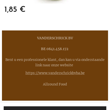
1,85
€
VANDERSCHRICK BV
BE 0841.458.172
Bent u een professionele klant, dan kan u via onderstaande
link naar onze website
https://www.vanderschrickbvba.be
Allround Food