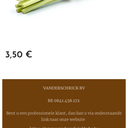
3,50
€
VANDERSCHRICK BV
BE 0841.458.172
Bent u een professionele klant, dan kan u via onderstaande
link naar onze website