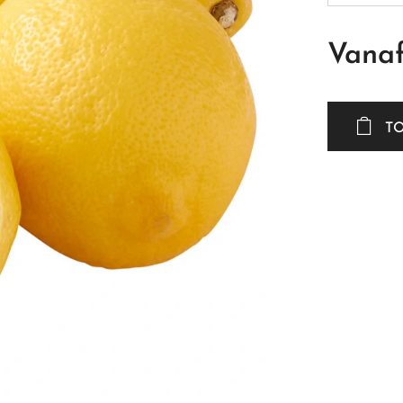
Vana
T