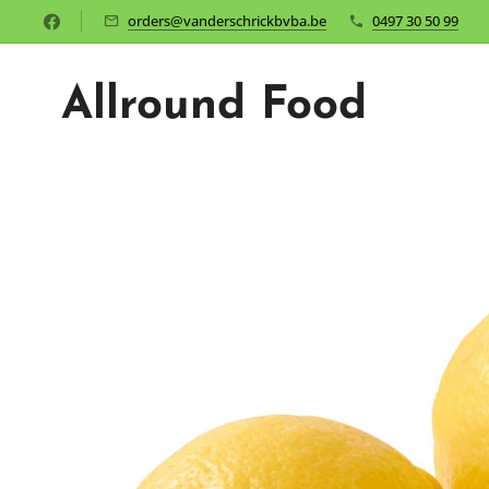
orders@vanderschrickbvba.be
0497 30 50 99
Allround Food