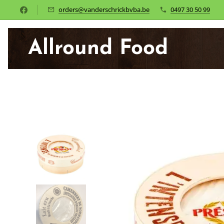
orders@vanderschrickbvba.be
0497 30 50 99
Allround Food