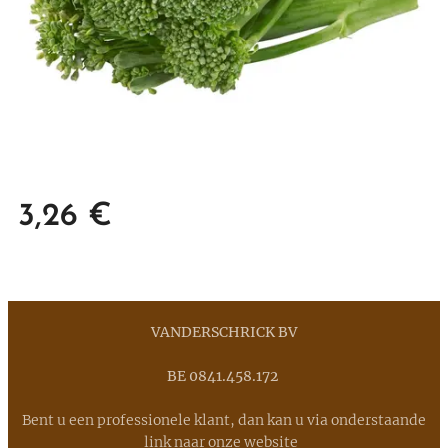
3,26
€
VANDERSCHRICK BV
BE 0841.458.172
Bent u een professionele klant, dan kan u via onderstaande
link naar onze website