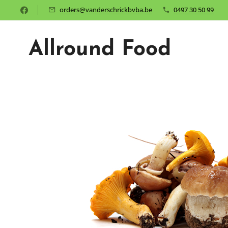
orders@vanderschrickbvba.be
0497 30 50 99
Allround Food