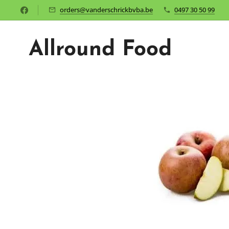
orders@vanderschrickbvba.be
0497 30 50 99
Allround Food